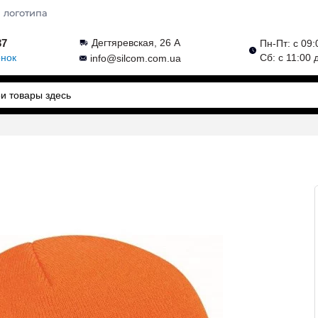
 логотипа
37
Дегтяревская, 26 А
Пн-Пт: с 09:
онок
Сб: с 11:00 
info@silcom.com.ua